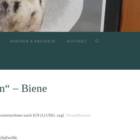
PARTNER & PROJEKTE
KONTAKT
n“ – Biene
nunternehmer nach §19 (1) UStG.
zzgl.
Versandkosten
chafwolle.