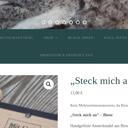
WUNSCHAUFTRAG
SHOP
BLACK SHEEP
WOLL-INFOS
IMPRESSUM & PRODUKT SVO
„Steck mich a
13,00
€
Kein Mehrwertsteuerausweis, da Klei
„Steck mich an“ – Biene
Handgefilzte Anstecknadel aus Bios