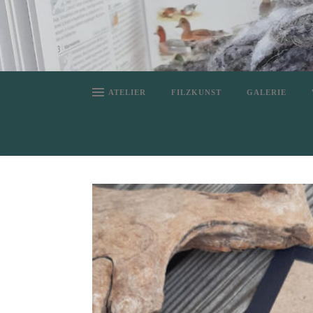
ATELIER
FILZKUNST
GALERIE