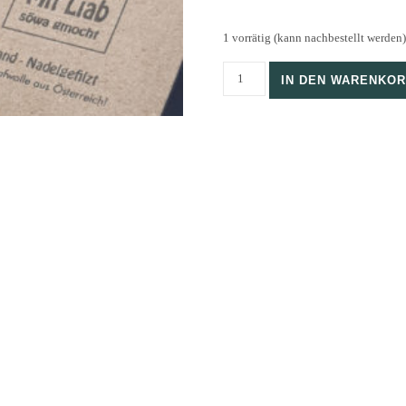
1 vorrätig (kann nachbestellt werden)
"Steck mich an" - Biene Menge
IN DEN WARENKO
Kategorie:
Nadelgefilzte Anstecknadeln
Schlagwörter:
Biene
,
Filzkunst
,
Gesäuse
,
Anstecknadel