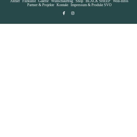
Atelier
Filzkunst
Galerie
Wunschauftrag
Shop
BLACK SHEEP
Woll-Infos
Partner & Projekte
Kontakt
Impressum & Produkt SVO