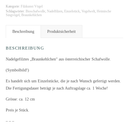
Kategorie:
Filzkunst Vögel
Schlagwörter:
Bioschafwolle
,
Nadelfilzen
,
Einzelstück
,
Vogelwelt
,
Heimische
Singvögel
,
Braunkehlchen
Beschreibung
Produktsicherheit
BESCHREIBUNG
Nadelgefilztes „Braunkehlchen“ aus österreichischer Schafwolle.
(Symbolbild!)
Es handelt sich um Einzelstücke, die je nach Wunsch gefertigt werden.
Die Fertigungsdauer beträgt je nach Auftragslage ca. 1 Woche!
Grösse: ca. 12 cm
Preis je Stück.
– – –