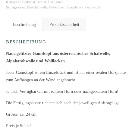
Kategorie:
Filzkunst Tiere & Tierfiguren
Schlagwörter:
Bioschafwolle
,
Nadelfilzen
,
Einzelstück
,
Gamskopf
Beschreibung
Produktsicherheit
BESCHREIBUNG
Nadelgefilzter Gamskopf aus österreichischer Schafwolle,
Alpakarohwolle und Wolllocken.
Jeder Gamskopf ist ein Einzelstück und ist auf einer ovalen Holzplatte
zum Aufhängen an der Wand angebracht.
Je nach Verfügbarkeit mit echtem Horn oder nachgebautem Horn!
Die Fertigungsdauer richtete sich nach der jeweiligen Auftragslage!
Grösse: ca. 24 cm
Preis je Stück!