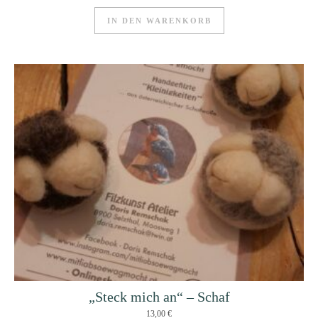
IN DEN WARENKORB
„Steck mich an“ – Schaf
13,00
€