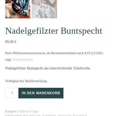
Nadelgefilzter Buntspecht
89,00
€
Kein Mehrwertsteuerausweis, da Kleinunternehmer nach §19 (1) UStG.
zzgl.
Versandkosten
Nadelgefilzter Buntspecht aus österreichischer Schafwolle.
Verfügbar bei Nachbestellung
Nadelgefilzter Buntspecht Menge
IN DEN WARENKORB
Kategorie:
Filzkunst Vögel
Schlagwörter:
Bioschafwolle
,
Nadelfilzen
,
Buntspecht
,
Einzelstück