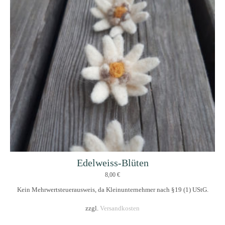
Edelweiss-Blüten
8,00
€
Kein Mehrwertsteuerausweis, da Kleinunternehmer nach §19 (1) UStG.
zzgl.
Versandkosten