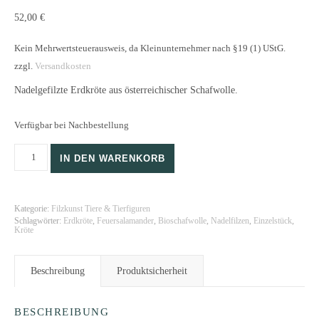
52,00
€
Kein Mehrwertsteuerausweis, da Kleinunternehmer nach §19 (1) UStG.
zzgl.
Versandkosten
Nadelgefilzte Erdkröte aus österreichischer Schafwolle.
Verfügbar bei Nachbestellung
Nadelgefilzte Erdkröte Menge
IN DEN WARENKORB
Kategorie:
Filzkunst Tiere & Tierfiguren
Schlagwörter:
Erdkröte
,
Feuersalamander
,
Bioschafwolle
,
Nadelfilzen
,
Einzelstück
,
Kröte
Beschreibung
Produktsicherheit
BESCHREIBUNG