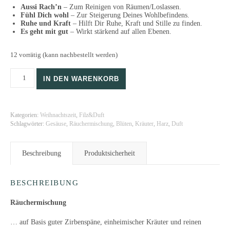
Aussi Rach’n
– Zum Reinigen von Räumen/Loslassen.
Fühl Dich wohl
– Zur Steigerung Deines Wohlbefindens.
Ruhe und Kraft
– Hilft Dir Ruhe, Kraft und Stille zu finden.
Es geht mit gut
– Wirkt stärkend auf allen Ebenen.
12 vorrätig (kann nachbestellt werden)
Räuchermischungen Menge
IN DEN WARENKORB
Kategorien:
Weihnachtszeit
,
Filz&Duft
Schlagwörter:
Gesäuse
,
Räuchermischung
,
Blüten
,
Kräuter
,
Harz
,
Duft
Beschreibung
Produktsicherheit
BESCHREIBUNG
Räuchermischung
… auf Basis guter Zirbenspäne, einheimischer Kräuter und reinen